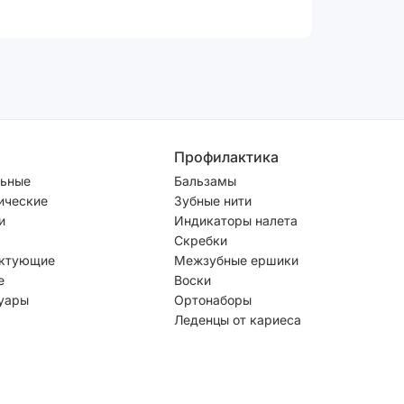
Профилактика
ьные
Бальзамы
ические
Зубные нити
и
Индикаторы налета
Скребки
ктующие
Межзубные ершики
е
Воски
уары
Ортонаборы
Леденцы от кариеса