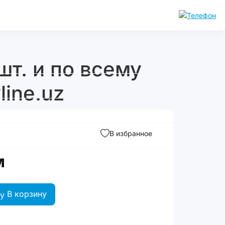
шт. и по всему
line.uz
В избранное
м
В корзину