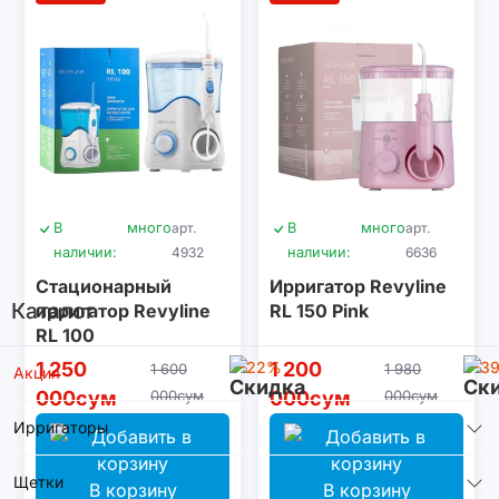
В
много
арт.
В
много
арт.
наличии:
4932
наличии:
6636
Стационарный
Ирригатор Revyline
Каталог
ирригатор Revyline
RL 150 Pink
RL 100
1 250
-22%
1 200
-3
1 600
1 980
Акция
000сум
000сум
000сум
000сум
Ирригаторы
Щетки
В корзину
В корзину