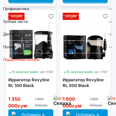
Профилактика
АКЦИЯ
АКЦИЯ
Зубные пасты
Детям
Прочее
Подарочные наборы
В наличии:
мало
арт. 5180
В наличии:
мало
арт. 5197
Ирригатор Revyline
Ирригатор Revyline
RL 100 Black
RL 500 Black
1 350
-16%
1 600
-1
1 600
1 900
000сум
000сум
000сум
000сум