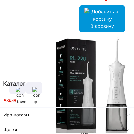
В корзину
Цвет
Характеристики
Емкость
Аккумулятора
Каталог
1500 мАч
Материал
Акция
корпуса
Пластик
ABS
Ирригаторы
Потребляемая
Мощность
Щетки