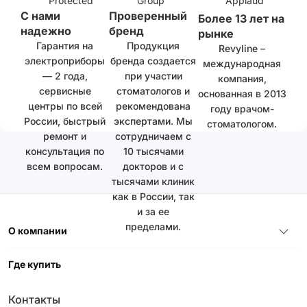
С нами
Проверенный
Более 13 лет на
надежно
бренд
рынке
Гарантия на
Продукция
Revyline –
электроприборы
бренда создается
международная
— 2 года,
при участии
компания,
сервисные
стоматологов и
основанная в 2013
центры по всей
рекомендована
году врачом-
России, быстрый
экспертами. Мы
стоматологом.
ремонт и
сотрудничаем с
консультация по
10 тысячами
всем вопросам.
докторов и с
тысячами клиник
как в России, так
и за ее
пределами.
О компании
Где купить
Контакты