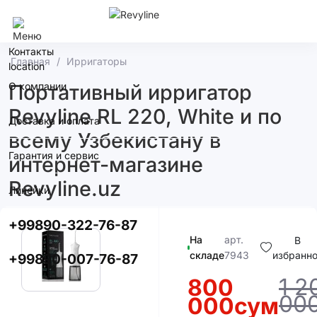
Ташкент
Контакты
Главная
Ирригаторы
О компании
Портативный ирригатор
Revyline RL 220, White и по
Доставка и оплата
всему Узбекистану в
Гарантия и сервис
интернет-магазине
Revyline.uz
Линейки
+99890-322-76-87
На
арт.
В
складе
7943
избранн
+99890-007-76-87
1 2
800
00
000сум