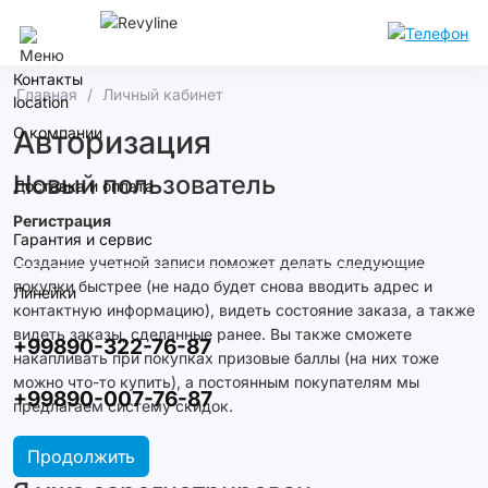
Ташкент
Контакты
Главная
Личный кабинет
О компании
Авторизация
Новый пользователь
Доставка и оплата
Регистрация
Гарантия и сервис
Создание учетной записи поможет делать следующие
покупки быстрее (не надо будет снова вводить адрес и
Линейки
контактную информацию), видеть состояние заказа, а также
видеть заказы, сделанные ранее. Вы также сможете
+99890-322-76-87
накапливать при покупках призовые баллы (на них тоже
можно что-то купить), а постоянным покупателям мы
+99890-007-76-87
предлагаем систему скидок.
Продолжить