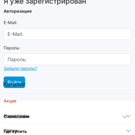
Я уже зарегистрирован
Авторизация
E-Mail:
Пароль:
Забыли пароль?
Войти
Каталог
Акция
Ирригаторы
О компании
Щетки
Где купить