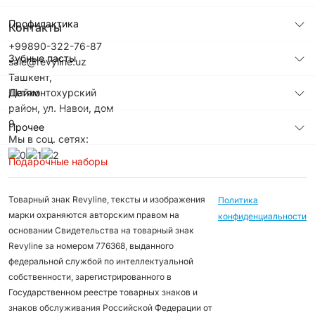
Профилактика
Контакты
+99890-322-76-87
Зубные пасты
sale@revyline.uz
Ташкент,
Детям
Шайхонтохурский
район, ул. Навои, дом
9
Прочее
Мы в соц. сетях:
Подарочные наборы
Товарный знак Revyline, тексты и изображения
Политика
марки охраняются авторским правом на
конфиденциальности
основании Свидетельства на товарный знак
Revyline за номером 776368, выданного
федеральной службой по интеллектуальной
собственности, зарегистрированного в
Государственном реестре товарных знаков и
знаков обслуживания Российской Федерации от