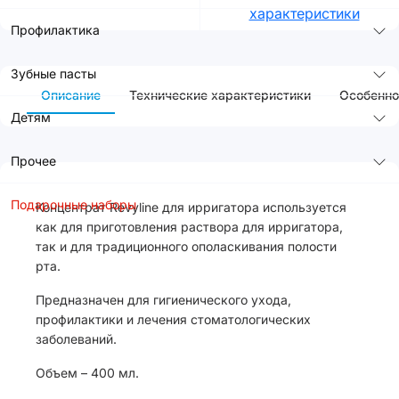
характеристики
Профилактика
Зубные пасты
Описание
Технические характеристики
Особенно
Детям
Прочее
Подарочные наборы
Концентрат Revyline для ирригатора используется
как для приготовления раствора для ирригатора,
так и для традиционного ополаскивания полости
рта.
Предназначен для гигиенического ухода,
профилактики и лечения стоматологических
заболеваний.
Объем – 400 мл.