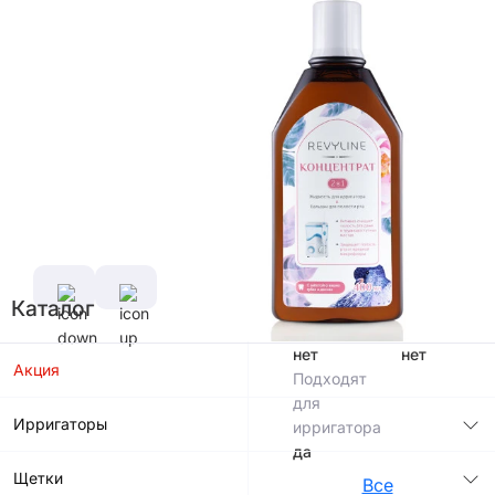
В корзину
Характеристики
Производитель
Россия
Фтор в
Объем
составе
400
нет
мл
Каталог
Хлоргексидин
Спирт в
в составе
составе
нет
нет
Акция
Подходят
для
Ирригаторы
ирригатора
да
Щетки
Все