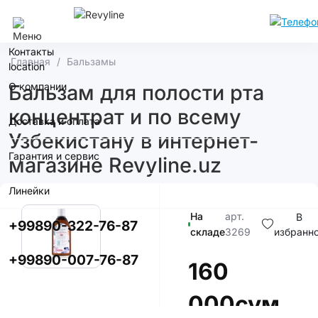
Ташкент
Контакты
Главная
Бальзамы
О компании
Бальзам для полости рта
концентрат и по всему
Доставка и оплата
Узбекистану в интернет-
Гарантия и сервис
магазине Revyline.uz
Линейки
На
арт.
В
+99890-322-76-87
складе
3269
избранн
+99890-007-76-87
160
000сум