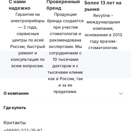
С нами
Проверенный
Более 13 лет на
надежно
бренд
рынке
Гарантия на
Продукция
Revyline –
электроприборы
бренда создается
международная
— 2 года,
при участии
компания,
сервисные
стоматологов и
основанная в 2013
центры по всей
рекомендована
году врачом-
России, быстрый
экспертами. Мы
стоматологом.
ремонт и
сотрудничаем с
консультация по
10 тысячами
всем вопросам.
докторов и с
тысячами клиник
как в России, так
и за ее
пределами.
О компании
Где купить
Контакты
+99890-322-76-87