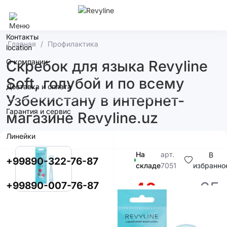
Ташкент
Контакты
Главная
Профилактика
О компании
Скребок для языка Revyline
Soft, голубой и по всему
Доставка и оплата
Узбекистану в интернет-
Гарантия и сервис
магазине Revyline.uz
Линейки
На
арт.
В
+99890-322-76-87
складе
7051
избранно
65
40
+99890-007-76-87
00
000сум