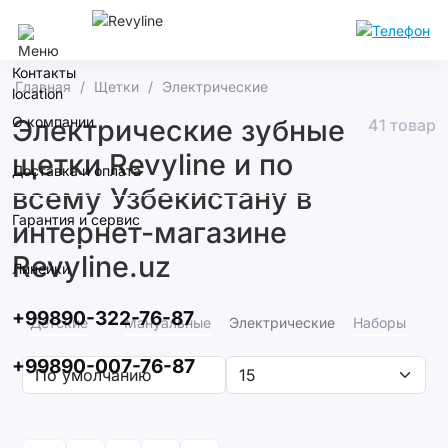
Ташкент
Контакты
Главная
Щетки
Электрические
О компании
Электрические зубные
41 товар
щетки Revyline и по
Доставка и оплата
всему Узбекистану в
Гарантия и сервис
интернет-магазине
Revyline.uz
Линейки
+99890-322-76-87
Детские
Мануальные
Электрические
Наборы
+99890-007-76-87