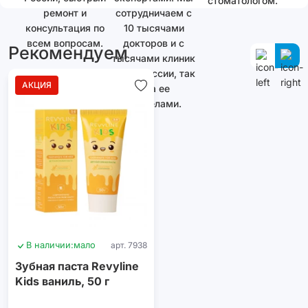
стоматологом.
ремонт и
сотрудничаем с
консультация по
10 тысячами
всем вопросам.
докторов и с
Рекомендуем
тысячами клиник
как в России, так
АКЦИЯ
и за ее
пределами.
В наличии:
мало
арт. 7938
Зубная паста Revyline
Kids ваниль, 50 г