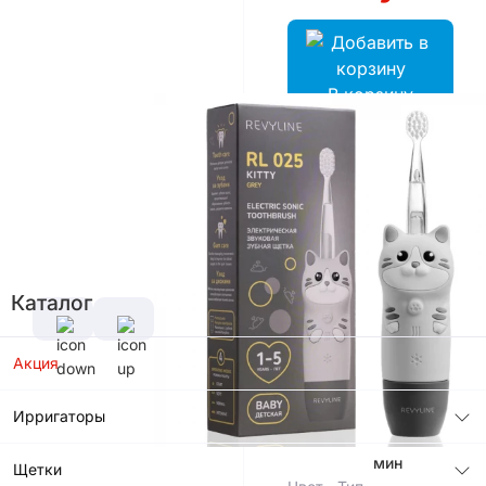
В корзину
Цвет
Характеристики
Гарантийный
срок, лет
Каталог
2 года
Количество
Частота
Акция
режимов
колебания
4
щетинок
12000 -
Ирригаторы
20000 в
мин
Щетки