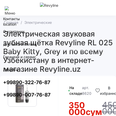
Ташкент
Контакты
Главная
Электрические
О компании
Электрическая звуковая
зубная щётка Revyline RL 025
Доставка и оплата
Baby Kitty, Grey и по всему
Гарантия и сервис
Узбекистану в интернет-
магазине Revyline.uz
Линейки
+99890-322-76-87
На
арт.
В
складе
8620
избранн
+99890-007-76-87
45
350
00
000сум