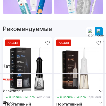
Рекомендуемые
АКЦИЯ
АКЦИЯ
Каталог
Акция
Ирригаторы
В наличии:
много
арт. 7993
В наличии:
много
арт. 7991
Щетки
Портативный
Портативный