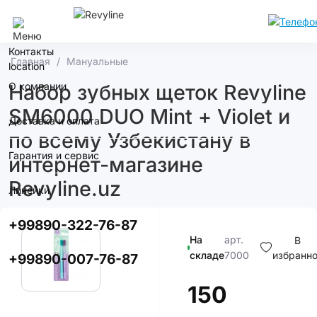
Ташкент
Контакты
Главная
Мануальные
О компании
Набор зубных щеток Revyline
SM6000 DUO Mint + Violet и
Доставка и оплата
по всему Узбекистану в
Гарантия и сервис
интернет-магазине
Revyline.uz
Линейки
+99890-322-76-87
На
арт.
В
складе
7000
избранн
+99890-007-76-87
150