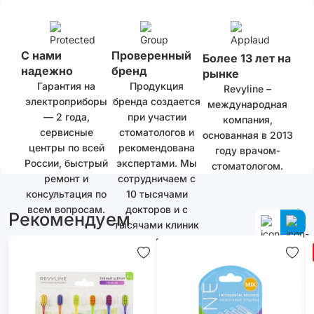
С нами
Проверенный
Более 13 лет на
надежно
бренд
рынке
Гарантия на
Продукция
Revyline –
электроприборы
бренда создается
международная
— 2 года,
при участии
компания,
сервисные
стоматологов и
основанная в 2013
центры по всей
рекомендована
году врачом-
России, быстрый
экспертами. Мы
стоматологом.
ремонт и
сотрудничаем с
консультация по
10 тысячами
всем вопросам.
докторов и с
Рекомендуем
тысячами клиник
как в России, так
и за ее
пределами.