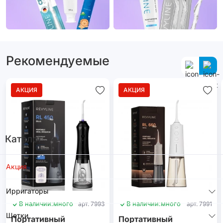
Рекомендуемые
АКЦИЯ
АКЦИЯ
Каталог
Акция
Ирригаторы
В наличии:
много
арт. 7993
В наличии:
много
арт. 7991
Щетки
Портативный
Портативный