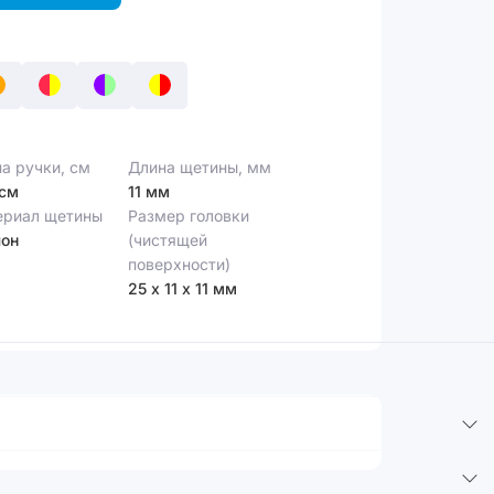
а ручки, см
Длина щетины, мм
 см
11 мм
ериал щетины
Размер головки
лон
(чистящей
поверхности)
25 х 11 х 11 мм