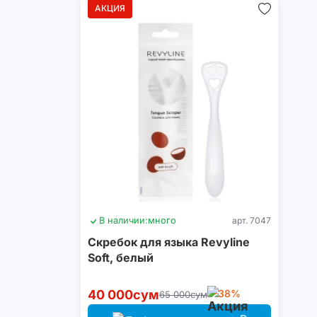
АКЦИЯ
В наличии:
много
арт. 7047
Скребок для языка Revyline
Soft, белый
40 000сум
-38%
65 000сум