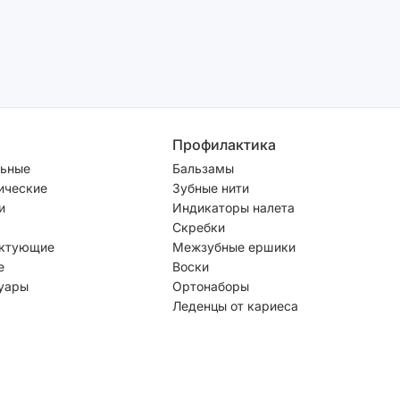
Профилактика
ьные
Бальзамы
ические
Зубные нити
и
Индикаторы налета
Скребки
ктующие
Межзубные ершики
е
Воски
уары
Ортонаборы
Леденцы от кариеса